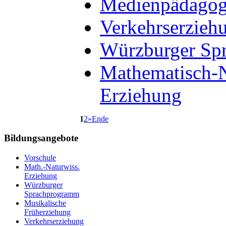
Medienpädagog
Verkehrserzieh
Würzburger Sp
Mathematisch-N
Erziehung
1
2
»
Ende
Bildungsangebote
Vorschule
Math.-Naturwiss.
Erziehung
Würzburger
Sprachprogramm
Musikalische
Früherziehung
Verkehrserziehung