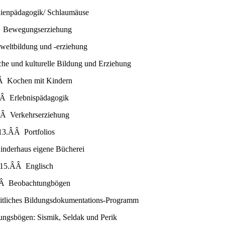
enpädagogik/ Schlaumäuse
 Bewegungserziehung
eltbildung und -erziehung
sche und kulturelle Bildung und Erziehung
Â Kochen mit Kindern
ÂÂ Erlebnispädagogik
ÂÂ Verkehrserziehung
13.ÂÂ Portfolios
nderhaus eigene Bücherei
.15.ÂÂ Englisch
ÂÂ Beobachtungbögen
tliches Bildungsdokumentations-Programm
ngsbögen: Sismik, Seldak und Perik