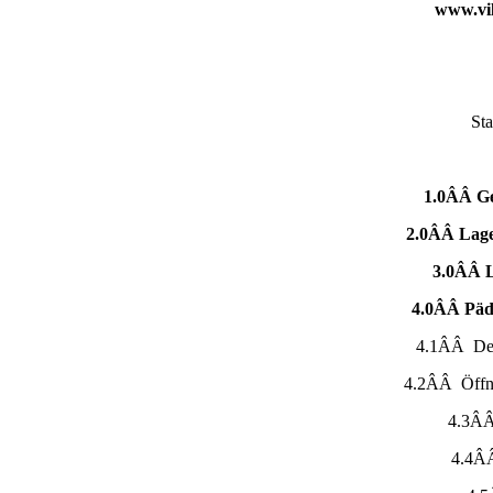
www.vil
St
1.0ÂÂ Ge
2.0ÂÂ Lage
3.0ÂÂ L
4.0ÂÂ Päd
4.1ÂÂ Der
4.2ÂÂ Öffnu
4.3ÂÂ
4.4Â