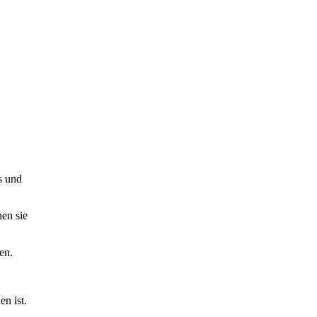
s und
en sie
en.
n ist.